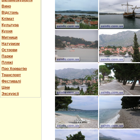
Бальнеокурорти
Вино
Відстань
Клімат
Культура
Кухня
Митниця
Натуризм
Острови
Парки
Пляжі
Про Хорватію
Транспорт
Фестивалі
Ціни
Экскурсії