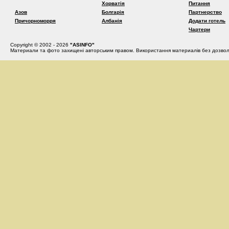
Хорватія
Питання
Азов
Болгарія
Партнерство
Причорноморря
Албанія
Додати готель
Чартери
Copyright © 2002 - 2026
"ASINFO"
Материали та фото захищені авторським правом. Використання материалів без дозвол