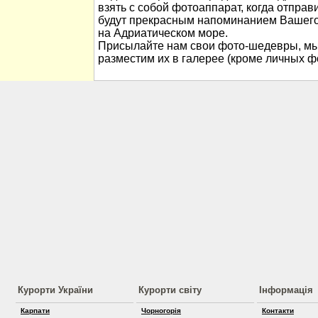
взять с собой фотоаппарат, когда отправ
будут прекрасным напоминанием Вашего
на Адриатическом море.
Присылайте нам свои фото-шедевры, мы
разместим их в галерее (кроме личных ф
Курорти України
Курорти світу
Інформація
Карпати
Чорногорія
Контакти