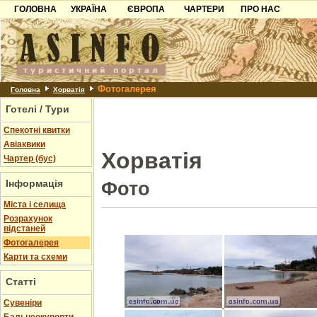
ГОЛОВНА
УКРАЇНА
ЄВРОПА
ЧАРТЕРИ
ПРО НАС
Карпати
Чорногорія
Контакти
Азов
Хорватія
Партнерам
Причорноморря
Болгарія
Додати готель
Фотогалерея
Шацьк
Албанія
Питання
Головна
Хорватія
Готелі / Тури
Пошук готелів
Спекотні квитки
Авіаквики
Хорватія
Чартер (бус)
Інформація
Фото
Міста і селища
Розрахунок
відстаней
Фотогалерея
Карти та схеми
Статті
Cувеніри