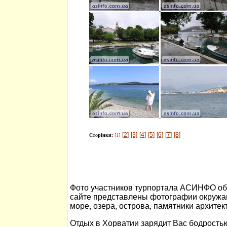
[2]
[3]
[4]
[5]
[6]
[7]
[8]
Сторінки:
[1]
Фото участников турпортала АСИНФО об 
сайте представлены фотографии окружа
море, озера, острова, памятники архитек
Отдых в Хорватии зарядит Вас бодростью 