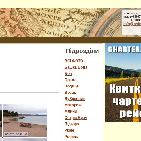
Контакти:
тел. (+38097
(+38095) 
info@asi
Підрозділи
ВСІ ФОТО
Башка Вода
Бол
Брела
Водице
Врсар
Дубровник
Макарска
Млини
Острів Брач
Підгора
Різне
Ровинь