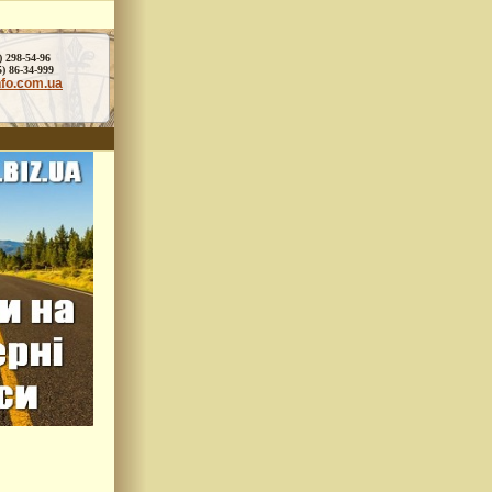
) 298-54-96
86-34-999
nfo.com.ua