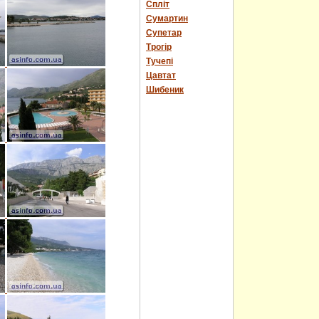
Спліт
Сумартин
Супетар
Трогір
Тучепі
Цавтат
Шибеник