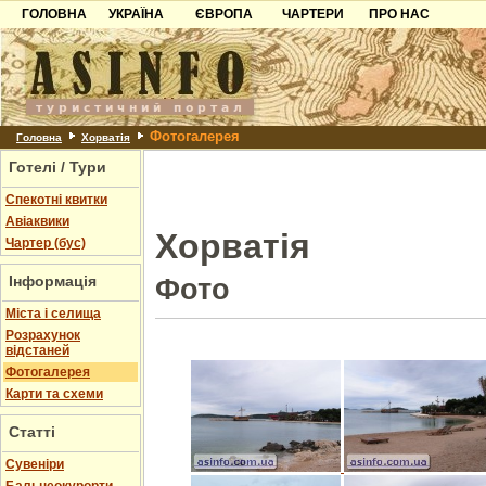
ГОЛОВНА
УКРАЇНА
ЄВРОПА
ЧАРТЕРИ
ПРО НАС
Карпати
Чорногорія
Контакти
Азов
Хорватія
Партнерам
Причорноморря
Болгарія
Додати готель
Фотогалерея
Шацьк
Албанія
Питання
Головна
Хорватія
Готелі / Тури
Пошук готелів
Спекотні квитки
Авіаквики
Хорватія
Чартер (бус)
Інформація
Фото
Міста і селища
Розрахунок
відстаней
Фотогалерея
Карти та схеми
Статті
Cувеніри