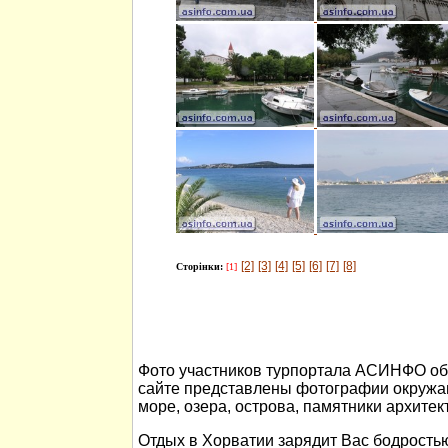
[2]
[3]
[4]
[5]
[6]
[7]
[8]
Сторінки:
[1]
Фото участников турпортала АСИНФО об 
сайте представлены фотографии окружа
море, озера, острова, памятники архитек
Отдых в Хорватии зарядит Вас бодростью 