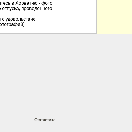
итесь в Хорватию - фото
 отпуска, проведенного
 с удовольствие
отографий).
Статистика