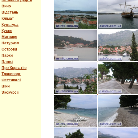
Бальнеокурорти
Вино
Відстань
Клімат
Культура
Кухня
Митниця
Натуризм
Острови
Парки
Пляжі
Про Хорватію
Транспорт
Фестивалі
Ціни
Экскурсії