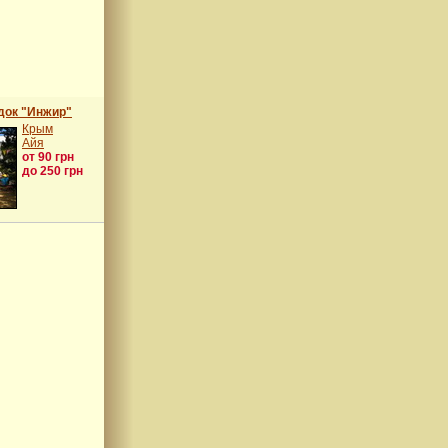
док "Инжир"
Крым
Айя
от 90 грн
до 250 грн