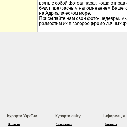
взять с собой фотоаппарат, когда отправ
будут прекрасным напоминанием Вашего
на Адриатическом море.
Присылайте нам свои фото-шедевры, мы
разместим их в галерее (кроме личных ф
Курорти України
Курорти світу
Інформація
Карпати
Чорногорія
Контакти