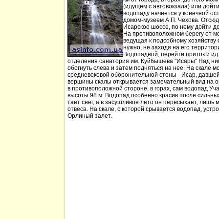
(идущем с автовокзала) или дойт
водопаду начнется у конечной ос
домом-музеем А.П. Чехова. Отсюд
Исарское шоссе, по нему дойти д
На противоположном берегу от мо
ведущая к подсобному хозяйству
нужно, не заходя на его территори
Водопадной, перейти приток и идт
отделения санатория им. Куйбышева "Исары" Над ни
обогнуть слева и затем подняться на нее. На скале м
средневековой оборонительной стены - Исар, давшей
вершины скалы открывается замечательный вид на ок
в противоположной стороне, в горах, сам водопад Уча
высоты 98 м. Водопад особенно красив после сильных 
тает снег, а в засушливое лето он пересыхает, лишь 
отвеса. На скале, с которой срывается водопад, устр
Орлиный залет.