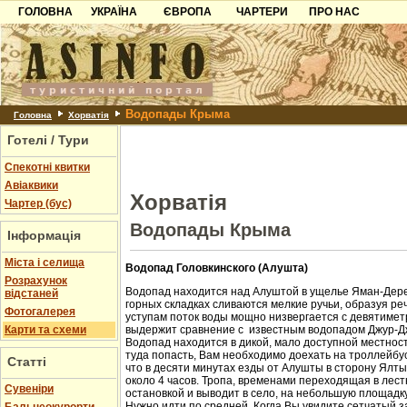
ГОЛОВНА
УКРАЇНА
ЄВРОПА
ЧАРТЕРИ
ПРО НАС
Карпати
Чорногорія
Контакти
Азов
Хорватія
Партнерам
Причорноморря
Болгарія
Додати готель
Водопады Крыма
Шацьк
Албанія
Питання
Головна
Хорватія
Готелі / Тури
Пошук готелів
Спекотні квитки
Авіаквики
Хорватія
Чартер (бус)
Водопады Крыма
Інформація
Міста і селища
Водопад Головкинского (Алушта)
Розрахунок
Водопад находится над Алуштой в ущелье Яман-Дере
відстаней
горных складках сливаются мелкие ручьи, образуя ре
Фотогалерея
уступам поток воды мощно низвергается с девятиметр
Карти та схеми
выдержит сравнение с известным водопадом Джур-Д
Водопад находится в дикой, мало доступной местност
туда попасть, Вам необходимо доехать на троллейбус
Статті
что в десяти минутах езды от Алушты в сторону Ялт
около 4 часов. Тропа, временами переходящая в лест
Cувеніри
остановкой и выводит в село, на небольшую площадк
Нужно идти по средней. Когда Вы увидите сетчатый з