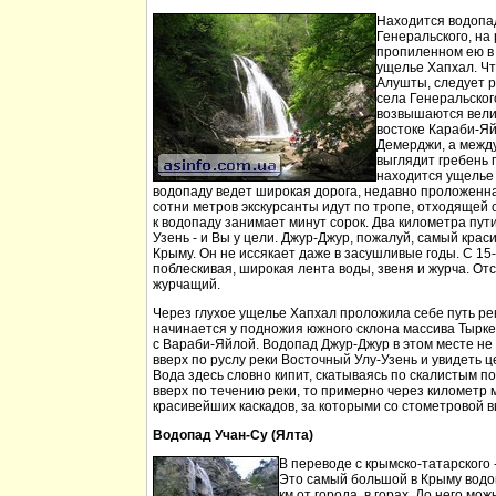
Находится водопа
Генеральского, на 
пропиленном ею в
ущелье Хапхал. Чт
Алушты, следует 
села Генеральског
возвышаются вели
востоке Караби-Яй
Демерджи, а между
выглядит гребень 
находится ущелье 
водопаду ведет широкая дорога, недавно проложенн
сотни метров экскурсанты идут по тропе, отходящей о
к водопаду занимает минут сорок. Два километра пут
Узень - и Вы у цели. Джур-Джур, пожалуй, самый кра
Крыму. Он не иссякает даже в засушливые годы. С 15
поблескивая, широкая лента воды, звеня и журча. Отс
журчащий.
Через глухое ущелье Хапхал проложила себе путь ре
начинается у подножия южного склона массива Тырк
с Вараби-Яйлой. Водопад Джур-Джур в этом месте н
вверх по руслу реки Восточный Улу-Узень и увидеть ц
Вода здесь словно кипит, скатываясь по скалистым п
вверх по течению реки, то примерно через километр 
красивейших каскадов, за которыми со стометровой в
Водопад Учан-Су (Ялта)
В переводе с крымско-татарского 
Это самый большой в Крыму водо
км от города, в горах. До него м