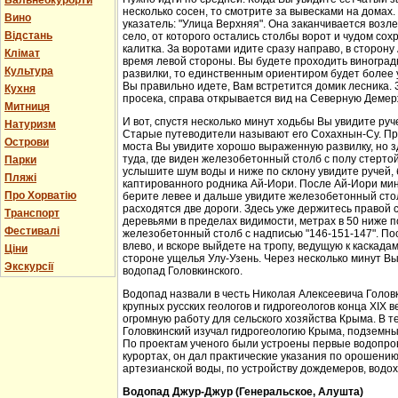
Бальнеокурорти
несколько сосен, то смотрите за вывесками на домах.
Вино
указатель: "Улица Верхняя". Она заканчивается возл
Відстань
село, от которого остались столбы ворот и чудом со
калитка. За воротами идите сразу направо, в сторон
Клімат
время левой стороны. Вы будете проходить виноградн
Культура
развилки, то единственным ориентиром будет более у
Вы правильно идете, Вам встретится домик лесника. 
Кухня
просека, справа открывается вид на Северную Демер
Митниця
И вот, спустя несколько минут ходьбы Вы увидите руч
Натуризм
Старые путеводители называют его Сохахнын-Су. Пр
Острови
моста Вы увидите хорошо выраженную развилку, но з
туда, где виден железобетонный столб с полу стерто
Парки
услышите шум воды и ниже по склону увидите ручей,
Пляжі
каптированного родника Ай-Иори. После Ай-Иори мину
Про Хорватію
берите левее и дальше увидите железобетонный столб
расходятся две дороги. Здесь уже держитесь правой 
Транспорт
деревьями в пределах видимости, метрах в 50 ниже п
Фестивалі
железобетонный столб с надписью "146-151-147". По
влево, и вскоре выйдете на тропу, ведущую к каскада
Ціни
стороне ущелья Улу-Узень. Через несколько минут Вы
Экскурсії
водопад Головкинского.
Водопад назвали в честь Николая Алексеевича Головки
крупных русских геологов и гидрогеологов конца XIX 
огромную работу для сельского хозяйства Крыма. В 
Головкинский изучал гидрогеологию Крыма, подземн
По проектам ученого были устроены первые водопров
курортах, он дал практические указания по орошени
артезианской воды, по устройству дождемеров, водо
Водопад Джур-Джур (Генеральское, Алушта)