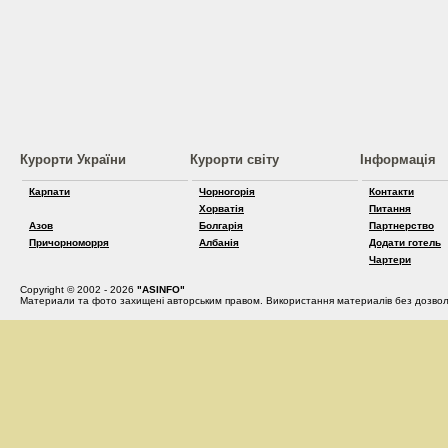
Курорти України
Курорти світу
Інформація
Карпати
Чорногорія
Контакти
Хорватія
Питання
Азов
Болгарія
Партнерство
Причорноморря
Албанія
Додати готель
Чартери
Copyright © 2002 - 2026
"ASINFO"
Материали та фото захищені авторським правом. Використання материалів без дозвол