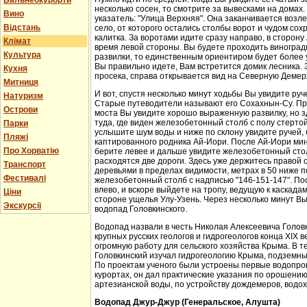
Бальнеокурорти
несколько сосен, то смотрите за вывесками на домах.
Вино
указатель: "Улица Верхняя". Она заканчивается возл
Відстань
село, от которого остались столбы ворот и чудом со
калитка. За воротами идите сразу направо, в сторон
Клімат
время левой стороны. Вы будете проходить виноградн
Культура
развилки, то единственным ориентиром будет более у
Вы правильно идете, Вам встретится домик лесника. 
Кухня
просека, справа открывается вид на Северную Демер
Митниця
И вот, спустя несколько минут ходьбы Вы увидите руч
Натуризм
Старые путеводители называют его Сохахнын-Су. Пр
Острови
моста Вы увидите хорошо выраженную развилку, но з
туда, где виден железобетонный столб с полу стерто
Парки
услышите шум воды и ниже по склону увидите ручей,
Пляжі
каптированного родника Ай-Иори. После Ай-Иори мину
Про Хорватію
берите левее и дальше увидите железобетонный столб
расходятся две дороги. Здесь уже держитесь правой 
Транспорт
деревьями в пределах видимости, метрах в 50 ниже п
Фестивалі
железобетонный столб с надписью "146-151-147". По
влево, и вскоре выйдете на тропу, ведущую к каскада
Ціни
стороне ущелья Улу-Узень. Через несколько минут Вы
Экскурсії
водопад Головкинского.
Водопад назвали в честь Николая Алексеевича Головки
крупных русских геологов и гидрогеологов конца XIX 
огромную работу для сельского хозяйства Крыма. В 
Головкинский изучал гидрогеологию Крыма, подземн
По проектам ученого были устроены первые водопров
курортах, он дал практические указания по орошени
артезианской воды, по устройству дождемеров, водо
Водопад Джур-Джур (Генеральское, Алушта)