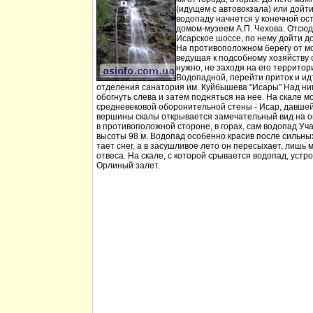
(идущем с автовокзала) или дойт
водопаду начнется у конечной ос
домом-музеем А.П. Чехова. Отсюд
Исарское шоссе, по нему дойти д
На противоположном берегу от мо
ведущая к подсобному хозяйству
нужно, не заходя на его территори
Водопадной, перейти приток и идт
отделения санатория им. Куйбышева "Исары" Над ни
обогнуть слева и затем подняться на нее. На скале м
средневековой оборонительной стены - Исар, давшей
вершины скалы открывается замечательный вид на ок
в противоположной стороне, в горах, сам водопад Уча
высоты 98 м. Водопад особенно красив после сильных 
тает снег, а в засушливое лето он пересыхает, лишь 
отвеса. На скале, с которой срывается водопад, устр
Орлиный залет.