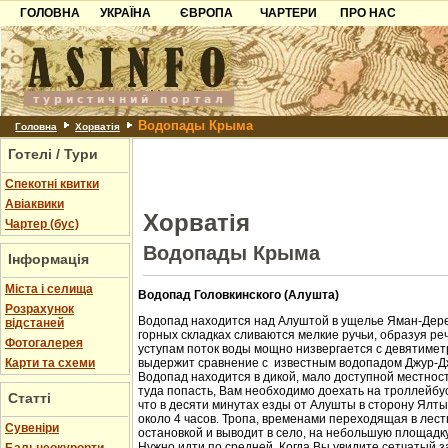
ГОЛОВНА
УКРАЇНА
ЄВРОПА
ЧАРТЕРИ
ПРО НАС
Карпати
Чорногорія
Контакти
Азов
Хорватія
Партнерам
Причорноморря
Болгарія
Додати готель
Водопады Крыма
Шацьк
Албанія
Питання
Головна
Хорватія
Готелі / Тури
Пошук готелів
Спекотні квитки
Авіаквики
Хорватія
Чартер (бус)
Водопады Крыма
Інформація
Міста і селища
Водопад Головкинского (Алушта)
Розрахунок
Водопад находится над Алуштой в ущелье Яман-Дере
відстаней
горных складках сливаются мелкие ручьи, образуя ре
Фотогалерея
уступам поток воды мощно низвергается с девятиметр
Карти та схеми
выдержит сравнение с известным водопадом Джур-Д
Водопад находится в дикой, мало доступной местност
туда попасть, Вам необходимо доехать на троллейбус
Статті
что в десяти минутах езды от Алушты в сторону Ялт
около 4 часов. Тропа, временами переходящая в лест
Cувеніри
остановкой и выводит в село, на небольшую площадк
Нужно идти по средней. Когда Вы увидите сетчатый з