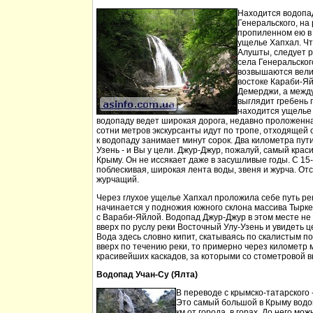
Находится водопа
Генеральского, на 
пропиленном ею в
ущелье Хапхал. Чт
Алушты, следует 
села Генеральског
возвышаются вели
востоке Караби-Яй
Демерджи, а между
выглядит гребень 
находится ущелье 
водопаду ведет широкая дорога, недавно проложенн
сотни метров экскурсанты идут по тропе, отходящей о
к водопаду занимает минут сорок. Два километра пут
Узень - и Вы у цели. Джур-Джур, пожалуй, самый кра
Крыму. Он не иссякает даже в засушливые годы. С 15
поблескивая, широкая лента воды, звеня и журча. Отс
журчащий.
Через глухое ущелье Хапхал проложила себе путь ре
начинается у подножия южного склона массива Тырк
с Вараби-Яйлой. Водопад Джур-Джур в этом месте н
вверх по руслу реки Восточный Улу-Узень и увидеть ц
Вода здесь словно кипит, скатываясь по скалистым п
вверх по течению реки, то примерно через километр 
красивейших каскадов, за которыми со стометровой в
Водопад Учан-Су (Ялта)
В переводе с крымско-татарского 
Это самый большой в Крыму водо
км от города, в горах. До него м