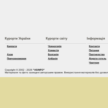
Курорти України
Курорти світу
Інформація
Карпати
Чорногорія
Контакти
Хорватія
Питання
Азов
Болгарія
Партнерство
Причорноморря
Албанія
Додати готель
Чартери
Copyright © 2002 - 2026
"ASINFO"
Материали та фото захищені авторським правом. Використання материалів без дозвол