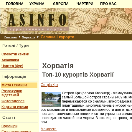
ГОЛОВНА
УКРАЇНА
ЄВРОПА
ЧАРТЕРИ
ПРО НАС
Карпати
Чорногорія
Контакти
Азов
Хорватія
Партнерам
Причорноморря
Болгарія
Додати готель
Селища і курорти
Шацьк
Албанія
Питання
Головна
Хорватія
Готелі / Тури
Пошук готелів
Спекотні квитки
Авіаквики
Хорватія
Чартер (бус)
Топ-10 курортів Хорватії
Інформація
Острів Крк
Міста і селища
Розрахунок
Остров Крк (регион Кварнер) - жемчужина
відстаней
самый большой остров страны (409 кв. км
Фотогалерея
перемежаются со скалами, виноградника
плантациями, многочисленные курортны
Карти та схеми
все мыслимые и немыслимые возможности для отдыха
песчано-галечниковые пляжи и сотни укромных зали
Статті
насладиться чистейшим морем. В столице острова, г
ори...
Cувеніри
Макарска