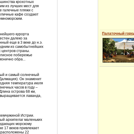
ьшинства крохотных
ним из лучших мест для
е галечные пляжи с
 уличные кафе создают
земноморским.
Палаточный горо
пнейшего курорта
естен далеко за
ный еще в 3 веке до н.э.
 одним из самобытнейших
х центров страны.
вописное побережье
онично обра...
ый и самый солнечный
 Далмация). Он знаменит
редняя температура июля
лнечных часов в году –
Длина острова 68 км,
е выращивается лаванда,
жемчужиной Истрии.
ный архипелаг маленьких
ридающих морскому
же 17 веков привлекает
а расположены 22