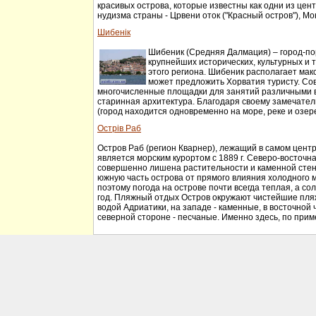
красивых острова, которые известны как одни из цен
нудизма страны - Црвени оток ("Красный остров"), Мон
Шибенік
Шибеник (Средняя Далмация) – город-по
крупнейших исторических, культурных и 
этого региона. Шибеник располагает макс
может предложить Хорватия туристу. Со
многочисленные площадки для занятий различными в
старинная архитектура. Благодаря своему замечате
(город находится одновременно на море, реке и озере
Острів Раб
Остров Раб (регион Кварнер), лежащий в самом центр
является морским курортом с 1889 г. Северо-восточна
совершенно лишена растительности и каменной сте
южную часть острова от прямого влияния холодного м
поэтому погода на острове почти всегда теплая, а сол
год. Пляжный отдых Остров окружают чистейшие пля
водой Адриатики, на западе - каменные, в восточной ч
северной стороне - песчаные. Именно здесь, по приме