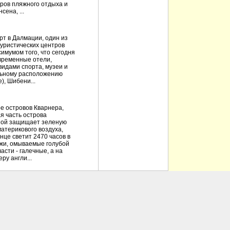
тров пляжного отдыха и
сена, ...
рт в Далмации, один из
туристических центров
имумом того, что сегодня
временные отели,
идами спорта, музеи и
льному расположению
), Шибени...
е островов Кварнера,
я часть острова
ной защищает зеленую
атерикового воздуха,
нце светит 2470 часов в
жи, омываемые голубой
асти - галечные, а на
ру англи...