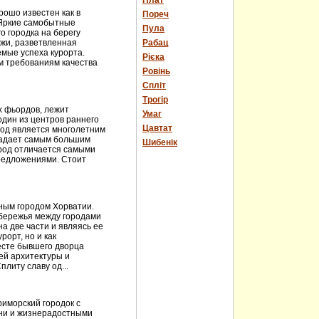
Плат
рошо известен как в
Пореч
 Яркие самобытные
Пула
о городка на берегу
яжи, разветвленная
Рабац
емые успеха курорта.
Рієка
им требованиям качества
Ровінь
Спліт
Трогір
х фьордов, лежит
Умаг
один из центров раннего
Цавтат
ород является многолетним
ладает самым большим
Шибенік
ород отличается самыми
редложениями. Стоит
ным городом Хорватии.
обережья между городами
а две части и являясь ее
рорт, но и как
есте бывшего дворца
ей архитектуры и
литу славу од...
риморский городок с
хни и жизнерадостными