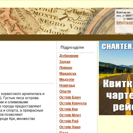
Контакти:
тел. (+38097
(+38095) 
info@asi
Підрозділи
Дубровник
Задар
Ловран
Макарска
Медулін
Новіград
Опатія
 хорватского архипелага и
Острів Брач
). Густые леса острова
ми и оливковыми
Острів Корчула
е города предоставляют
Острів Крк
 и спорта, а прекрасные
вов позволяют
Острів Млет
ороде Крк, множество
Острів Раб
Острів Хвар