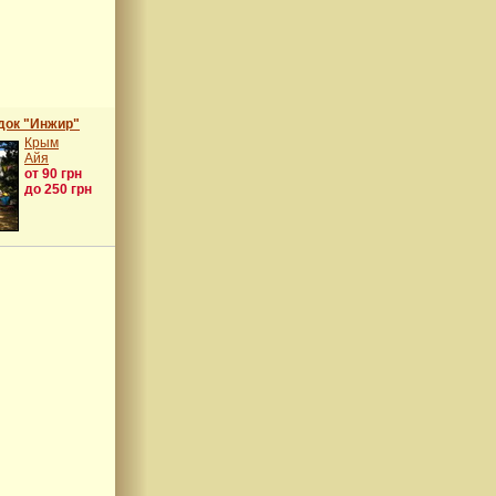
док "Инжир"
Крым
Айя
от 90 грн
до 250 грн