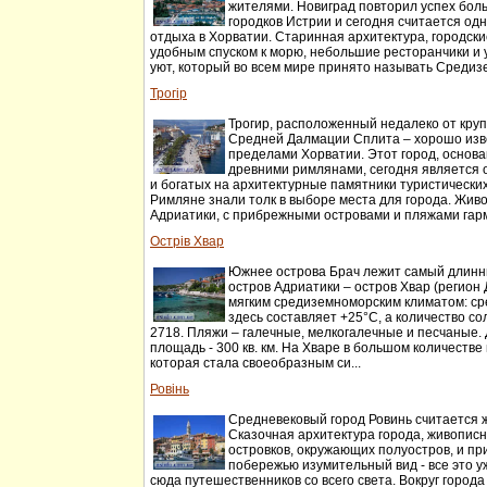
жителями. Новиград повторил успех бол
городков Истрии и сегодня считается од
отдыха в Хорватии. Старинная архитектура, городски
удобным спуском к морю, небольшие ресторанчики и
уют, который во всем мире принято называть Среди
Трогір
Трогир, расположенный недалеко от кру
Средней Далмации Сплита – хорошо изв
пределами Хорватии. Этот город, основан
древними римлянами, сегодня является
и богатых на архитектурные памятники туристически
Римляне знали толк в выборе места для города. Жи
Адриатики, с прибрежными островами и пляжами гарм
Острів Хвар
Южнее острова Брач лежит самый длинн
остров Адриатики – остров Хвар (регион
мягким средиземноморским климатом: с
здесь составляет +25°С, а количество со
2718. Пляжи – галечные, мелкогалечные и песчаные. 
площадь - 300 кв. км. На Хваре в большом количеств
которая стала своеобразным си...
Ровінь
Средневековый город Ровинь считается 
Сказочная архитектура города, живопис
островков, окружающих полуостров, и п
побережью изумительный вид - все это у
сюда путешественников со всего света. Вокруг город