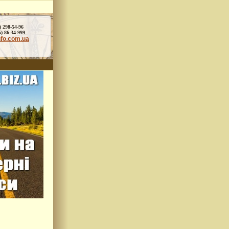
) 298-54-96
86-34-999
nfo.com.ua