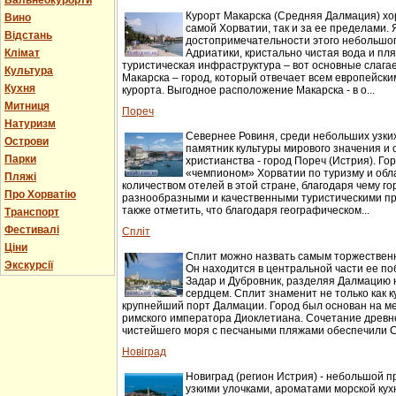
Бальнеокурорти
Курорт Макарска (Средняя Далмация) хо
Вино
самой Хорватии, так и за ее пределами.
Відстань
достопримечательности этого небольшог
Клімат
Адриатики, кристально чистая вода и пл
туристическая инфраструктура – вот основные слага
Культура
Макарска – город, который отвечает всем европейск
Кухня
курорта. Выгодное расположение Макарска - в о...
Митниця
Пореч
Натуризм
Севернее Ровиня, среди небольших узки
Острови
памятник культуры мирового значения и 
Парки
христианства - город Пореч (Истрия). Г
«чемпионом» Хорватии по туризму и об
Пляжі
количеством отелей в этой стране, благодаря чему г
Про Хорватію
разнообразными и качественными туристическими п
также отметить, что благодаря географическом...
Транспорт
Фестивалі
Спліт
Ціни
Сплит можно назвать самым торжествен
Экскурсії
Он находится в центральной части ее п
Задар и Дубровник, разделяя Далмацию н
сердцем. Сплит знаменит не только как ку
крупнейший порт Далмации. Город был основан на м
римского императора Диоклетиана. Сочетание древн
чистейшего моря с песчаными пляжами обеспечили Сп
Новіград
Новиград (регион Истрия) - небольшой п
узкими улочками, ароматами морской ку