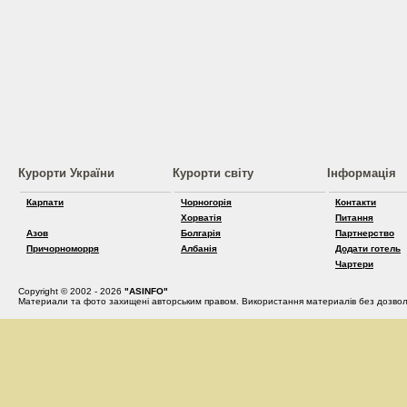
Курорти України
Курорти світу
Інформація
Карпати
Чорногорія
Контакти
Хорватія
Питання
Азов
Болгарія
Партнерство
Причорноморря
Албанія
Додати готель
Чартери
Copyright © 2002 - 2026
"ASINFO"
Материали та фото захищені авторським правом. Використання материалів без дозвол