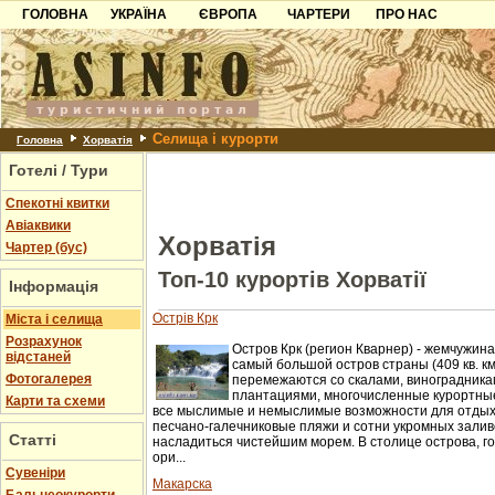
ГОЛОВНА
УКРАЇНА
ЄВРОПА
ЧАРТЕРИ
ПРО НАС
Карпати
Чорногорія
Контакти
Азов
Хорватія
Партнерам
Причорноморря
Болгарія
Додати готель
Селища і курорти
Шацьк
Албанія
Питання
Головна
Хорватія
Готелі / Тури
Пошук готелів
Спекотні квитки
Авіаквики
Хорватія
Чартер (бус)
Топ-10 курортів Хорватії
Інформація
Острів Крк
Міста і селища
Розрахунок
Остров Крк (регион Кварнер) - жемчужина
відстаней
самый большой остров страны (409 кв. км
Фотогалерея
перемежаются со скалами, виноградника
плантациями, многочисленные курортны
Карти та схеми
все мыслимые и немыслимые возможности для отдыха
песчано-галечниковые пляжи и сотни укромных зали
Статті
насладиться чистейшим морем. В столице острова, г
ори...
Cувеніри
Макарска