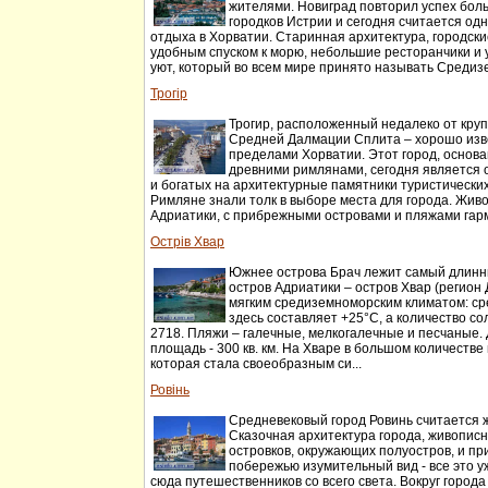
жителями. Новиград повторил успех бол
городков Истрии и сегодня считается од
отдыха в Хорватии. Старинная архитектура, городски
удобным спуском к морю, небольшие ресторанчики и
уют, который во всем мире принято называть Среди
Трогір
Трогир, расположенный недалеко от кру
Средней Далмации Сплита – хорошо изв
пределами Хорватии. Этот город, основан
древними римлянами, сегодня является
и богатых на архитектурные памятники туристически
Римляне знали толк в выборе места для города. Жи
Адриатики, с прибрежными островами и пляжами гарм
Острів Хвар
Южнее острова Брач лежит самый длинн
остров Адриатики – остров Хвар (регион
мягким средиземноморским климатом: с
здесь составляет +25°С, а количество со
2718. Пляжи – галечные, мелкогалечные и песчаные. 
площадь - 300 кв. км. На Хваре в большом количеств
которая стала своеобразным си...
Ровінь
Средневековый город Ровинь считается 
Сказочная архитектура города, живопис
островков, окружающих полуостров, и п
побережью изумительный вид - все это у
сюда путешественников со всего света. Вокруг город