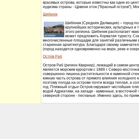
красивых острова, которые известны как одни из цен
нудизма страны - Црвени оток ("Красный остров"), Мон
Шибенік
Шибеник (Средняя Далмация) – город-по
крупнейших исторических, культурных и 
этого региона. Шибеник располагает макс
может предложить Хорватия туристу. Со
многочисленные площадки для занятий различными в
старинная архитектура. Благодаря своему замечате
(город находится одновременно на море, реке и озере
Острів Раб
Остров Раб (регион Кварнер), лежащий в самом центр
является морским курортом с 1889 г. Северо-восточна
совершенно лишена растительности и каменной сте
южную часть острова от прямого влияния холодного м
поэтому погода на острове почти всегда теплая, а сол
год. Пляжный отдых Остров окружают чистейшие пля
водой Адриатики, на западе - каменные, в восточной ч
северной стороне - песчаные. Именно здесь, по приме