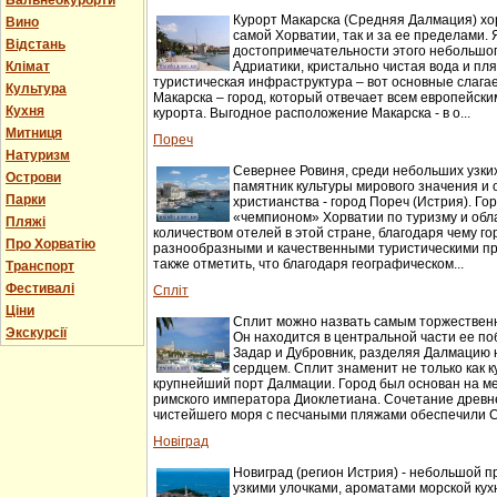
Бальнеокурорти
Курорт Макарска (Средняя Далмация) хо
Вино
самой Хорватии, так и за ее пределами.
Відстань
достопримечательности этого небольшог
Клімат
Адриатики, кристально чистая вода и пл
туристическая инфраструктура – вот основные слага
Культура
Макарска – город, который отвечает всем европейск
Кухня
курорта. Выгодное расположение Макарска - в о...
Митниця
Пореч
Натуризм
Севернее Ровиня, среди небольших узки
Острови
памятник культуры мирового значения и 
Парки
христианства - город Пореч (Истрия). Г
«чемпионом» Хорватии по туризму и об
Пляжі
количеством отелей в этой стране, благодаря чему г
Про Хорватію
разнообразными и качественными туристическими п
также отметить, что благодаря географическом...
Транспорт
Фестивалі
Спліт
Ціни
Сплит можно назвать самым торжествен
Экскурсії
Он находится в центральной части ее п
Задар и Дубровник, разделяя Далмацию н
сердцем. Сплит знаменит не только как ку
крупнейший порт Далмации. Город был основан на м
римского императора Диоклетиана. Сочетание древн
чистейшего моря с песчаными пляжами обеспечили Сп
Новіград
Новиград (регион Истрия) - небольшой п
узкими улочками, ароматами морской ку