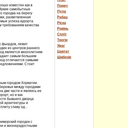
Плат
рошо известен как в
Пореч
 Яркие самобытные
Пула
о городка на берегу
яжи, разветвленная
Рабац
емые успеха курорта.
Рієка
им требованиям качества
Ровінь
Спліт
Трогір
х фьордов, лежит
Умаг
один из центров раннего
Цавтат
ород является многолетним
ладает самым большим
Шибенік
ород отличается самыми
редложениями. Стоит
ным городом Хорватии.
обережья между городами
а две части и являясь ее
рорт, но и как
есте бывшего дворца
ей архитектуры и
литу славу од...
риморский городок с
хни и жизнерадостными