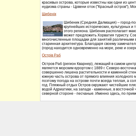
красивых острова, которые известны как одни из цен
нудизма страны - Црвени оток ("Красный остров"), Мон
Шибенік
Шибеник (Средняя Далмация) – город-по
крупнейших исторических, культурных и 
этого региона. Шибеник располагает макс
может предложить Хорватия туристу. Со
многочисленные площадки для занятий различными в
старинная архитектура. Благодаря своему замечате
(город находится одновременно на море, реке и озере
Острів Раб
Остров Раб (регион Кварнер), лежащий в самом центр
является морским курортом с 1889 г. Северо-восточна
совершенно лишена растительности и каменной сте
южную часть острова от прямого влияния холодного м
поэтому погода на острове почти всегда теплая, а сол
год. Пляжный отдых Остров окружают чистейшие пля
водой Адриатики, на западе - каменные, в восточной ч
северной стороне - песчаные. Именно здесь, по приме