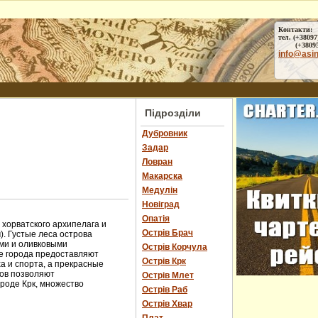
Контакти:
тел. (+38097
(+38095) 
info@asi
Підрозділи
Дубровник
Задар
Ловран
Макарска
Медулін
Новіград
Опатія
 хорватского архипелага и
Острів Брач
). Густые леса острова
ми и оливковыми
Острів Корчула
е города предоставляют
Острів Крк
 и спорта, а прекрасные
вов позволяют
Острів Млет
ороде Крк, множество
Острів Раб
Острів Хвар