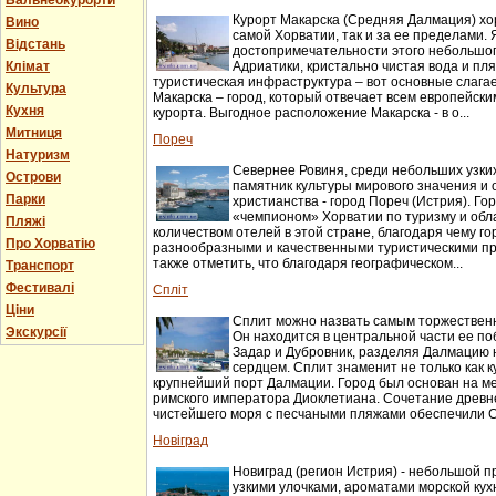
Бальнеокурорти
Курорт Макарска (Средняя Далмация) хо
Вино
самой Хорватии, так и за ее пределами.
Відстань
достопримечательности этого небольшог
Клімат
Адриатики, кристально чистая вода и пл
туристическая инфраструктура – вот основные слага
Культура
Макарска – город, который отвечает всем европейск
Кухня
курорта. Выгодное расположение Макарска - в о...
Митниця
Пореч
Натуризм
Севернее Ровиня, среди небольших узки
Острови
памятник культуры мирового значения и 
Парки
христианства - город Пореч (Истрия). Г
«чемпионом» Хорватии по туризму и об
Пляжі
количеством отелей в этой стране, благодаря чему г
Про Хорватію
разнообразными и качественными туристическими п
также отметить, что благодаря географическом...
Транспорт
Фестивалі
Спліт
Ціни
Сплит можно назвать самым торжествен
Экскурсії
Он находится в центральной части ее п
Задар и Дубровник, разделяя Далмацию н
сердцем. Сплит знаменит не только как ку
крупнейший порт Далмации. Город был основан на м
римского императора Диоклетиана. Сочетание древн
чистейшего моря с песчаными пляжами обеспечили Сп
Новіград
Новиград (регион Истрия) - небольшой п
узкими улочками, ароматами морской ку