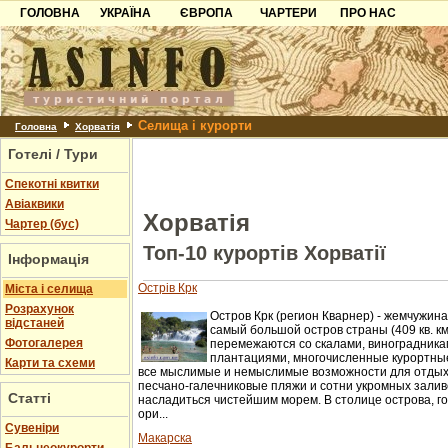
ГОЛОВНА
УКРАЇНА
ЄВРОПА
ЧАРТЕРИ
ПРО НАС
Карпати
Чорногорія
Контакти
Азов
Хорватія
Партнерам
Причорноморря
Болгарія
Додати готель
Селища і курорти
Шацьк
Албанія
Питання
Головна
Хорватія
Готелі / Тури
Пошук готелів
Спекотні квитки
Авіаквики
Хорватія
Чартер (бус)
Топ-10 курортів Хорватії
Інформація
Острів Крк
Міста і селища
Розрахунок
Остров Крк (регион Кварнер) - жемчужина
відстаней
самый большой остров страны (409 кв. км
Фотогалерея
перемежаются со скалами, виноградника
плантациями, многочисленные курортны
Карти та схеми
все мыслимые и немыслимые возможности для отдыха
песчано-галечниковые пляжи и сотни укромных зали
Статті
насладиться чистейшим морем. В столице острова, г
ори...
Cувеніри
Макарска