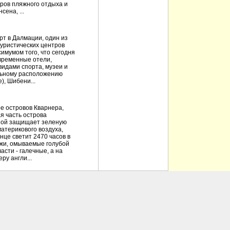
тров пляжного отдыха и
сена, ...
рт в Далмации, один из
туристических центров
имумом того, что сегодня
временные отели,
идами спорта, музеи и
льному расположению
), Шибени...
е островов Кварнера,
я часть острова
ной защищает зеленую
атерикового воздуха,
нце светит 2470 часов в
жи, омываемые голубой
асти - галечные, а на
ру англи...