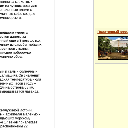
ьшинства крохотных
ним из лучших мест для
е галечные пляжи с
 уличные кафе создают
земноморским.
Палаточный горо
пнейшего курорта
естен далеко за
ный еще в 3 веке до н.э.
 одним из самобытнейших
х центров страны.
вописное побережье
онично обра...
ый и самый солнечный
 Далмация). Он знаменит
редняя температура июля
лнечных часов в году –
Длина острова 68 км,
е выращивается лаванда,
жемчужиной Истрии.
ный архипелаг маленьких
ридающих морскому
же 17 веков привлекает
а расположены 22