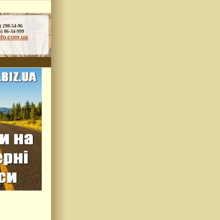
) 298-54-96
86-34-999
nfo.com.ua