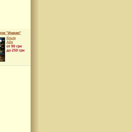
док "Инжир"
Крым
Айя
от 90 грн
до 250 грн