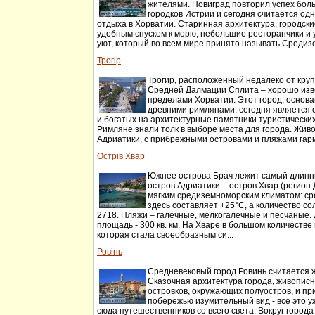
жителями. Новиград повторил успех бол
городков Истрии и сегодня считается од
отдыха в Хорватии. Старинная архитектура, городски
удобным спуском к морю, небольшие ресторанчики и
уют, который во всем мире принято называть Среди
Трогір
Трогир, расположенный недалеко от кру
Средней Далмации Сплита – хорошо изв
пределами Хорватии. Этот город, основан
древними римлянами, сегодня является
и богатых на архитектурные памятники туристически
Римляне знали толк в выборе места для города. Жи
Адриатики, с прибрежными островами и пляжами гарм
Острів Хвар
Южнее острова Брач лежит самый длинн
остров Адриатики – остров Хвар (регион
мягким средиземноморским климатом: с
здесь составляет +25°С, а количество со
2718. Пляжи – галечные, мелкогалечные и песчаные. 
площадь - 300 кв. км. На Хваре в большом количеств
которая стала своеобразным си...
Ровінь
Средневековый город Ровинь считается 
Сказочная архитектура города, живопис
островков, окружающих полуостров, и п
побережью изумительный вид - все это у
сюда путешественников со всего света. Вокруг город