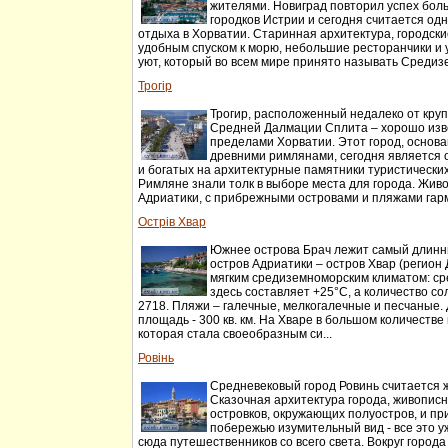
жителями. Новиград повторил успех бол
городков Истрии и сегодня считается од
отдыха в Хорватии. Старинная архитектура, городски
удобным спуском к морю, небольшие ресторанчики и
уют, который во всем мире принято называть Среди
Трогір
Трогир, расположенный недалеко от кру
Средней Далмации Сплита – хорошо изв
пределами Хорватии. Этот город, основан
древними римлянами, сегодня является
и богатых на архитектурные памятники туристически
Римляне знали толк в выборе места для города. Жи
Адриатики, с прибрежными островами и пляжами гарм
Острів Хвар
Южнее острова Брач лежит самый длинн
остров Адриатики – остров Хвар (регион
мягким средиземноморским климатом: с
здесь составляет +25°С, а количество со
2718. Пляжи – галечные, мелкогалечные и песчаные. 
площадь - 300 кв. км. На Хваре в большом количеств
которая стала своеобразным си...
Ровінь
Средневековый город Ровинь считается 
Сказочная архитектура города, живопис
островков, окружающих полуостров, и п
побережью изумительный вид - все это у
сюда путешественников со всего света. Вокруг город