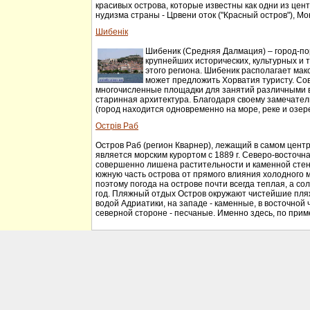
красивых острова, которые известны как одни из цен
нудизма страны - Црвени оток ("Красный остров"), Мон
Шибенік
Шибеник (Средняя Далмация) – город-по
крупнейших исторических, культурных и 
этого региона. Шибеник располагает макс
может предложить Хорватия туристу. Со
многочисленные площадки для занятий различными в
старинная архитектура. Благодаря своему замечате
(город находится одновременно на море, реке и озере
Острів Раб
Остров Раб (регион Кварнер), лежащий в самом центр
является морским курортом с 1889 г. Северо-восточна
совершенно лишена растительности и каменной сте
южную часть острова от прямого влияния холодного м
поэтому погода на острове почти всегда теплая, а сол
год. Пляжный отдых Остров окружают чистейшие пля
водой Адриатики, на западе - каменные, в восточной ч
северной стороне - песчаные. Именно здесь, по приме