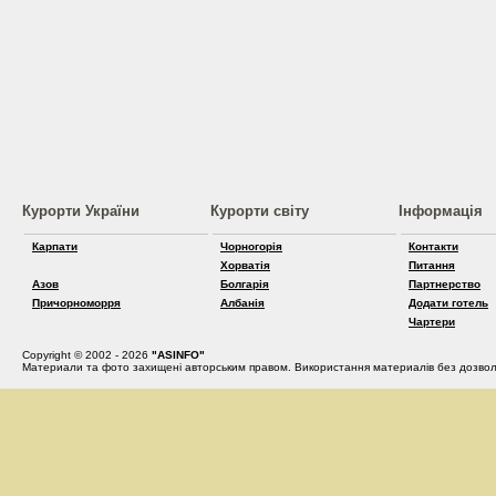
Курорти України
Курорти світу
Інформація
Карпати
Чорногорія
Контакти
Хорватія
Питання
Азов
Болгарія
Партнерство
Причорноморря
Албанія
Додати готель
Чартери
Copyright © 2002 - 2026
"ASINFO"
Материали та фото захищені авторським правом. Використання материалів без дозвол