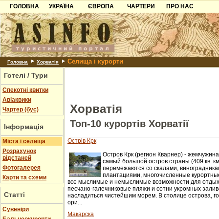
ГОЛОВНА
УКРАЇНА
ЄВРОПА
ЧАРТЕРИ
ПРО НАС
Карпати
Чорногорія
Контакти
Азов
Хорватія
Партнерам
Причорноморря
Болгарія
Додати готель
Селища і курорти
Шацьк
Албанія
Питання
Головна
Хорватія
Готелі / Тури
Пошук готелів
Спекотні квитки
Авіаквики
Хорватія
Чартер (бус)
Топ-10 курортів Хорватії
Інформація
Острів Крк
Міста і селища
Розрахунок
Остров Крк (регион Кварнер) - жемчужина
відстаней
самый большой остров страны (409 кв. км
Фотогалерея
перемежаются со скалами, виноградника
плантациями, многочисленные курортны
Карти та схеми
все мыслимые и немыслимые возможности для отдыха
песчано-галечниковые пляжи и сотни укромных зали
Статті
насладиться чистейшим морем. В столице острова, г
ори...
Cувеніри
Макарска