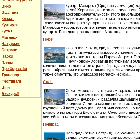
Бальнеокурорти
Курорт Макарска (Средняя Далмация) хо
Вино
самой Хорватии, так и за ее пределами.
Відстань
достопримечательности этого небольшог
Клімат
Адриатики, кристально чистая вода и пл
туристическая инфраструктура – вот основные слага
Культура
Макарска – город, который отвечает всем европейск
Кухня
курорта. Выгодное расположение Макарска - в о...
Митниця
Пореч
Натуризм
Севернее Ровиня, среди небольших узки
Острови
памятник культуры мирового значения и 
Парки
христианства - город Пореч (Истрия). Г
«чемпионом» Хорватии по туризму и об
Пляжі
количеством отелей в этой стране, благодаря чему г
Про Хорватію
разнообразными и качественными туристическими п
также отметить, что благодаря географическом...
Транспорт
Фестивалі
Спліт
Ціни
Сплит можно назвать самым торжествен
Экскурсії
Он находится в центральной части ее п
Задар и Дубровник, разделяя Далмацию н
сердцем. Сплит знаменит не только как ку
крупнейший порт Далмации. Город был основан на м
римского императора Диоклетиана. Сочетание древн
чистейшего моря с песчаными пляжами обеспечили Сп
Новіград
Новиград (регион Истрия) - небольшой п
узкими улочками, ароматами морской ку