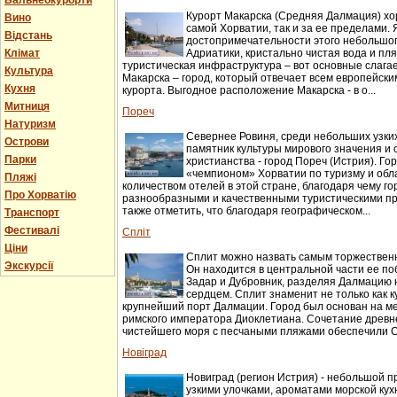
Бальнеокурорти
Курорт Макарска (Средняя Далмация) хо
Вино
самой Хорватии, так и за ее пределами.
Відстань
достопримечательности этого небольшог
Клімат
Адриатики, кристально чистая вода и пл
туристическая инфраструктура – вот основные слага
Культура
Макарска – город, который отвечает всем европейск
Кухня
курорта. Выгодное расположение Макарска - в о...
Митниця
Пореч
Натуризм
Севернее Ровиня, среди небольших узки
Острови
памятник культуры мирового значения и 
Парки
христианства - город Пореч (Истрия). Г
«чемпионом» Хорватии по туризму и об
Пляжі
количеством отелей в этой стране, благодаря чему г
Про Хорватію
разнообразными и качественными туристическими п
также отметить, что благодаря географическом...
Транспорт
Фестивалі
Спліт
Ціни
Сплит можно назвать самым торжествен
Экскурсії
Он находится в центральной части ее п
Задар и Дубровник, разделяя Далмацию н
сердцем. Сплит знаменит не только как ку
крупнейший порт Далмации. Город был основан на м
римского императора Диоклетиана. Сочетание древн
чистейшего моря с песчаными пляжами обеспечили Сп
Новіград
Новиград (регион Истрия) - небольшой п
узкими улочками, ароматами морской ку