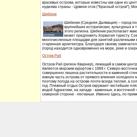
красивых острова, которые известны как одни из цен
нудизма страны - Црвени оток ("Красный остров"), Мон
Шибенік
Шибеник (Средняя Далмация) – город-по
крупнейших исторических, культурных и 
этого региона. Шибеник располагает макс
может предложить Хорватия туристу. Со
многочисленные площадки для занятий различными в
старинная архитектура. Благодаря своему замечате
(город находится одновременно на море, реке и озере
Острів Раб
Остров Раб (регион Кварнер), лежащий в самом центр
является морским курортом с 1889 г. Северо-восточна
совершенно лишена растительности и каменной сте
южную часть острова от прямого влияния холодного м
поэтому погода на острове почти всегда теплая, а сол
год. Пляжный отдых Остров окружают чистейшие пля
водой Адриатики, на западе - каменные, в восточной ч
северной стороне - песчаные. Именно здесь, по приме