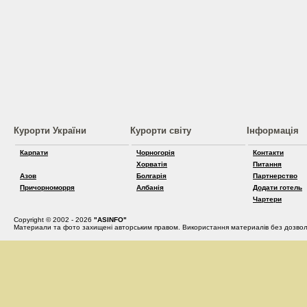
Курорти України
Курорти світу
Інформація
Карпати
Чорногорія
Контакти
Хорватія
Питання
Азов
Болгарія
Партнерство
Причорноморря
Албанія
Додати готель
Чартери
Copyright © 2002 - 2026
"ASINFO"
Материали та фото захищені авторським правом. Використання материалів без дозвол