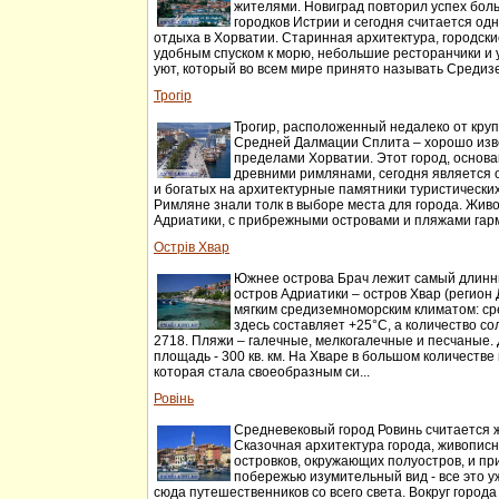
жителями. Новиград повторил успех бол
городков Истрии и сегодня считается од
отдыха в Хорватии. Старинная архитектура, городски
удобным спуском к морю, небольшие ресторанчики и
уют, который во всем мире принято называть Среди
Трогір
Трогир, расположенный недалеко от кру
Средней Далмации Сплита – хорошо изв
пределами Хорватии. Этот город, основан
древними римлянами, сегодня является
и богатых на архитектурные памятники туристически
Римляне знали толк в выборе места для города. Жи
Адриатики, с прибрежными островами и пляжами гарм
Острів Хвар
Южнее острова Брач лежит самый длинн
остров Адриатики – остров Хвар (регион
мягким средиземноморским климатом: с
здесь составляет +25°С, а количество со
2718. Пляжи – галечные, мелкогалечные и песчаные. 
площадь - 300 кв. км. На Хваре в большом количеств
которая стала своеобразным си...
Ровінь
Средневековый город Ровинь считается 
Сказочная архитектура города, живопис
островков, окружающих полуостров, и п
побережью изумительный вид - все это у
сюда путешественников со всего света. Вокруг город