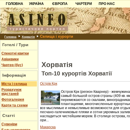
ГОЛОВНА
УКРАЇНА
ЄВРОПА
ЧАРТЕРИ
ПРО НАС
Карпати
Чорногорія
Контакти
Азов
Хорватія
Партнерам
Причорноморря
Болгарія
Додати готель
Селища і курорти
Шацьк
Албанія
Питання
Головна
Хорватія
Готелі / Тури
Пошук готелів
Спекотні квитки
Авіаквики
Хорватія
Чартер (бус)
Топ-10 курортів Хорватії
Інформація
Острів Крк
Міста і селища
Розрахунок
Остров Крк (регион Кварнер) - жемчужина
відстаней
самый большой остров страны (409 кв. км
Фотогалерея
перемежаются со скалами, виноградника
плантациями, многочисленные курортны
Карти та схеми
все мыслимые и немыслимые возможности для отдыха
песчано-галечниковые пляжи и сотни укромных зали
Статті
насладиться чистейшим морем. В столице острова, г
ори...
Cувеніри
Макарска