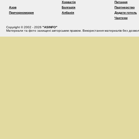
Хорватія
Питання
Азов
Болгарія
Партнерство
Причорноморря
Албанія
Додати готель
Чартери
Copyright © 2002 - 2026
"ASINFO"
Материали та фото захищені авторським правом. Використання материалів без дозвол