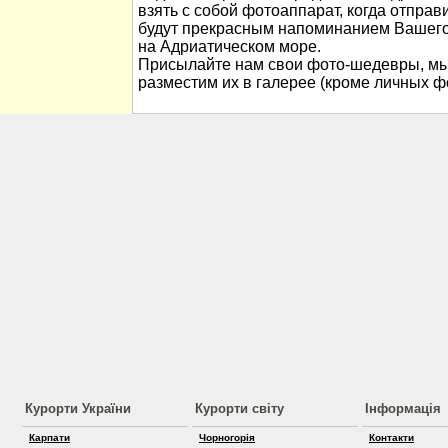
взять с собой фотоаппарат, когда отправ
будут прекрасным напоминанием Вашего
на Адриатическом море.
Присылайте нам свои фото-шедевры, мы
разместим их в галерее (кроме личных ф
Курорти України
Курорти світу
Інформація
Карпати
Чорногорія
Контакти