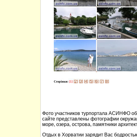
[2]
[3]
[4]
[5]
[6]
[7]
[8]
Сторінки:
[1]
Фото участников турпортала АСИНФО об 
сайте представлены фотографии окружа
море, озера, острова, памятники архитек
Отдых в Хорватии зарядит Вас бодростью 