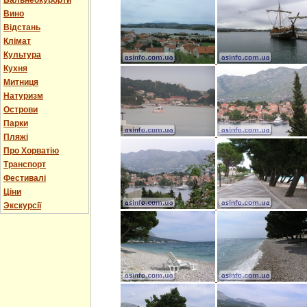
Бальнеокурорти
Вино
Відстань
Клімат
Культура
Кухня
Митниця
Натуризм
Острови
Парки
Пляжі
Про Хорватію
Транспорт
Фестивалі
Ціни
Экскурсії