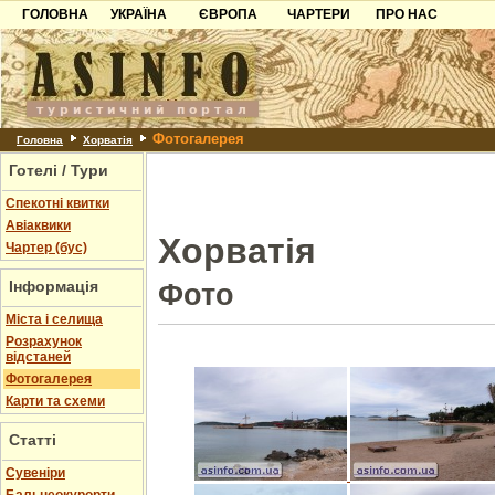
ГОЛОВНА
УКРАЇНА
ЄВРОПА
ЧАРТЕРИ
ПРО НАС
Карпати
Чорногорія
Контакти
Азов
Хорватія
Партнерам
Причорноморря
Болгарія
Додати готель
Фотогалерея
Шацьк
Албанія
Питання
Головна
Хорватія
Готелі / Тури
Пошук готелів
Спекотні квитки
Авіаквики
Хорватія
Чартер (бус)
Інформація
Фото
Міста і селища
Розрахунок
відстаней
Фотогалерея
Карти та схеми
Статті
Cувеніри