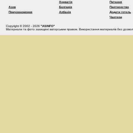
Хорватія
Питання
Азов
Болгарія
Партнерство
Причорноморря
Албанія
Додати готель
Чартери
Copyright © 2002 - 2026
"ASINFO"
Материали та фото захищені авторським правом. Використання материалів без дозвол