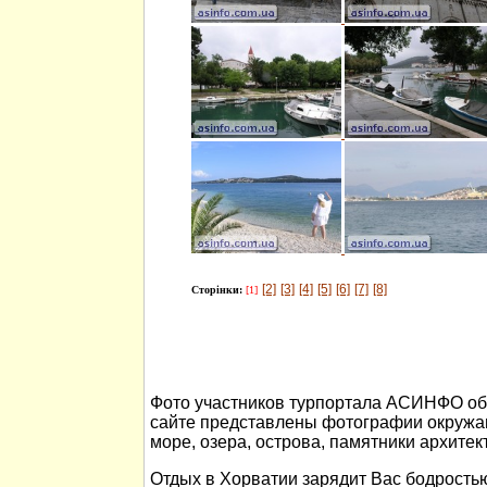
[2]
[3]
[4]
[5]
[6]
[7]
[8]
Сторінки:
[1]
Фото участников турпортала АСИНФО об 
сайте представлены фотографии окружа
море, озера, острова, памятники архитек
Отдых в Хорватии зарядит Вас бодростью 