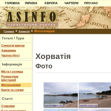
ГОЛОВНА
УКРАЇНА
ЄВРОПА
ЧАРТЕРИ
ПРО НАС
Карпати
Чорногорія
Контакти
Азов
Хорватія
Партнерам
Причорноморря
Болгарія
Додати готель
Фотогалерея
Шацьк
Албанія
Питання
Головна
Хорватія
Готелі / Тури
Пошук готелів
Спекотні квитки
Авіаквики
Хорватія
Чартер (бус)
Інформація
Фото
Міста і селища
Розрахунок
відстаней
Фотогалерея
Карти та схеми
Статті
Cувеніри