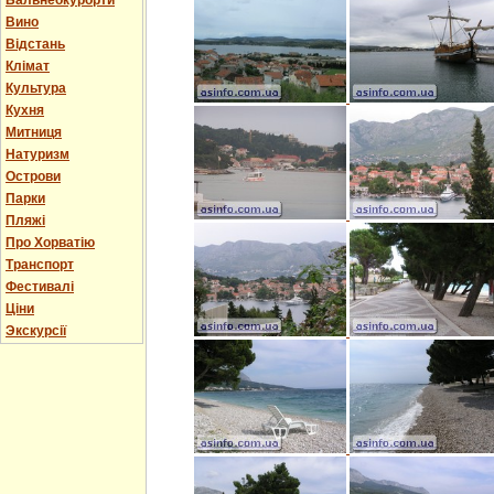
Бальнеокурорти
Вино
Відстань
Клімат
Культура
Кухня
Митниця
Натуризм
Острови
Парки
Пляжі
Про Хорватію
Транспорт
Фестивалі
Ціни
Экскурсії