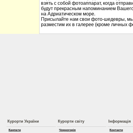
взять с собой фотоаппарат, когда отправ
будут прекрасным напоминанием Вашего
на Адриатическом море.
Присылайте нам свои фото-шедевры, мы
разместим их в галерее (кроме личных ф
Курорти України
Курорти світу
Інформація
Карпати
Чорногорія
Контакти