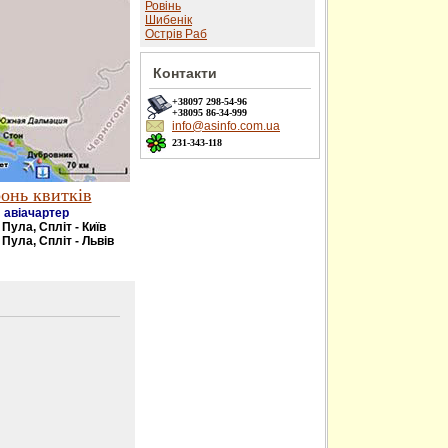
Ровінь
Шибенік
Острів Раб
Контакти
+38097
298-54-96
+38095
86-34-999
info@asinfo.com.ua
231-343-118
онь квитків
авіачартер
- Пула, Спліт - Київ
 Пула, Спліт - Львів