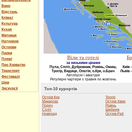
Бальнеокурорти
Вино
Відстань
Клімат
Культура
Кухня
Митниця
Натуризм
Острови
Парки
Віли та готелі
Бр
Пляжі
за низькими цінами
Про Хорватію
Пула, Спліт, Дубровник, Ровінь, Омиш,
Київ 
Транспорт
Трогір, Видице, Опатія, о.Крк, о.Брач
Львів -
Автобусні і авіатури
Фестивалі
Регулярні чартери з травня по жовтень
Ціни
Экскурсії
Топ-10 курортів
Острів Крк
Трогір
Макарска
Острів Хвар
Пореч
Ровінь
Спліт
Шибенік
Новіград
Острів Раб