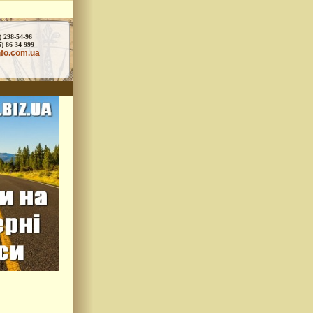
) 298-54-96
86-34-999
nfo.com.ua