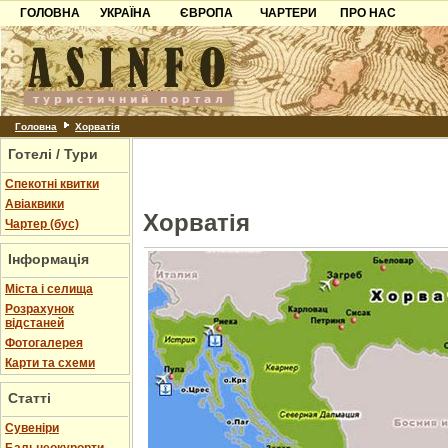
ГОЛОВНА
УКРАЇНА
ЄВРОПА
ЧАРТЕРИ
ПРО НАС
Карпати
Чорногорія
Контакти
Азов
Хорватія
Партнерам
Причорноморря
Болгарія
Додати готель
Шацьк
Албанія
Питання
Головна
Хорватія
Готелі / Тури
Пошук готелів
Спекотні квитки
Авіаквики
Хорватія
Чартер (бус)
Інформація
Міста і селища
Розрахунок
відстаней
Фотогалерея
Карти та схеми
Статті
Cувеніри