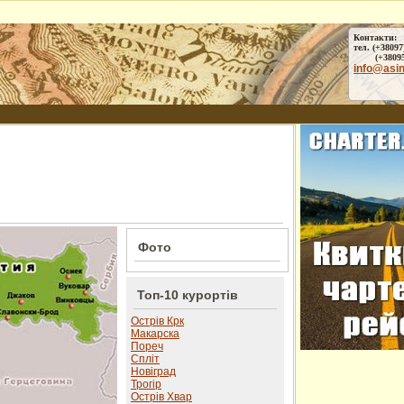
Контакти:
тел. (+38097
(+38095) 
info@asi
Фото
Топ-10 курортів
Острів Крк
Макарска
Пореч
Спліт
Новіград
Трогір
Острів Хвар