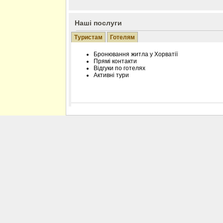
Наші послуги
Туристам
Готелям
Бронювання житла у Хорватії
Прямі контакти
Відгуки по готелях
Активні тури
Розміщення інформації про готель на нашому
Редагування інформації і цін на вимогу
Лічільник відвідувачів