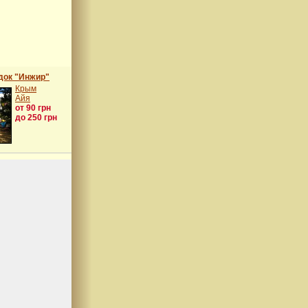
док "Инжир"
Крым
Айя
от 90 грн
до 250 грн